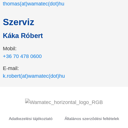
thomas(at)wamatec(dot)hu
Szerviz
Káka Róbert
Mobil:
+36 70 478 0600
E-mail:
k.robert(at)wamatec(dot)hu
Adatkezelési tájékoztató
Általános szerződési feltételek