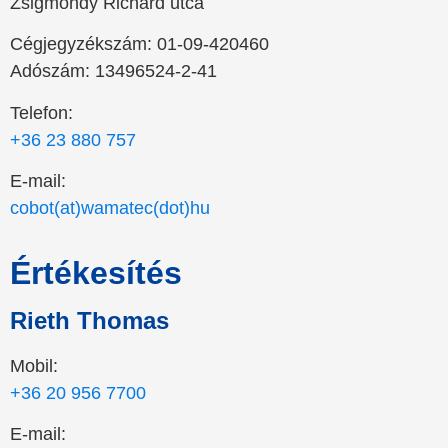
Zsigmondy Richárd utca
Cégjegyzékszám: 01-09-420460
Adószám: 13496524-2-41
Telefon:
+36 23 880 757
E-mail:
cobot(at)wamatec(dot)hu
Értékesítés
Rieth Thomas
Mobil:
+36 20 956 7700
E-mail: