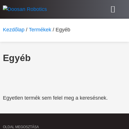
Kollaboratív robotok – Cobotok
További termékek
Doosan Robotics
Kezdőlap
/
Termékek
/ Egyéb
Egyéb
Egyetlen termék sem felel meg a keresésnek.
OLDAL MEGOSZTÁSA