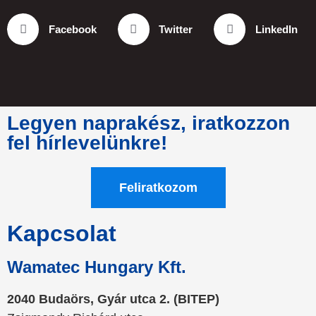
Facebook
Twitter
LinkedIn
Legyen naprakész, iratkozzon
fel hírlevelünkre!
Feliratkozom
Kapcsolat
Wamatec Hungary Kft.
2040 Budaörs, Gyár utca 2. (BITEP)