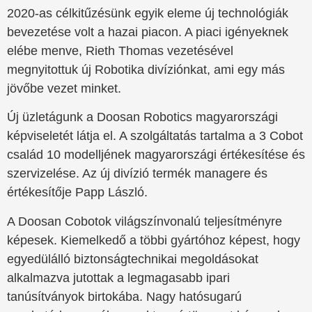
2020-as célkitűzésünk egyik eleme új technológiák
bevezetése volt a hazai piacon. A piaci igényeknek
elébe menve, Rieth Thomas vezetésével
megnyitottuk új Robotika divíziónkat, ami egy más
jövőbe vezet minket.
Új üzletágunk a Doosan Robotics magyarországi
képviseletét látja el. A szolgáltatás tartalma a 3 Cobot
család 10 modelljének magyarországi értékesítése és
szervizelése. Az új divízió termék managere és
értékesítője Papp László.
A Doosan Cobotok világszínvonalú teljesítményre
képesek. Kiemelkedő a többi gyártóhoz képest, hogy
egyedülálló biztonságtechnikai megoldásokat
alkalmazva jutottak a legmagasabb ipari
tanúsítványok birtokába. Nagy hatósugarú