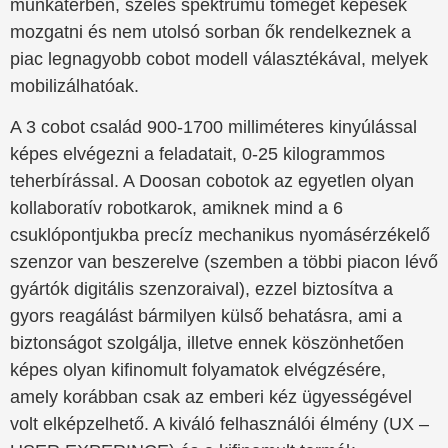
munkatérben, széles spektrumú tömeget képesek
mozgatni és nem utolsó sorban ők rendelkeznek a
piac legnagyobb cobot modell választékával, melyek
mobilizálhatóak.
A 3 cobot család 900-1700 milliméteres kinyúlással
képes elvégezni a feladatait, 0-25 kilogrammos
teherbírással. A Doosan cobotok az egyetlen olyan
kollaboratív robotkarok, amiknek mind a 6
csuklópontjukba precíz mechanikus nyomásérzékelő
szenzor van beszerelve (szemben a többi piacon lévő
gyártók digitális szenzoraival), ezzel biztosítva a
gyors reagálást bármilyen külső behatásra, ami a
biztonságot szolgálja, illetve ennek köszönhetően
képes olyan kifinomult folyamatok elvégzésére,
amely korábban csak az emberi kéz ügyességével
volt elképzelhető. A kiváló felhasználói élmény (UX –