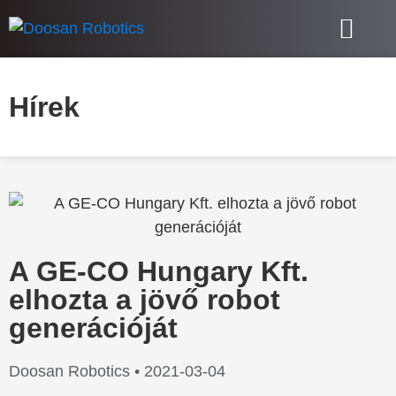
Kollaboratív robotok – Cobotok
További termékek
Doosan Robotics
Hírek
A GE-CO Hungary Kft.
elhozta a jövő robot
generációját
Doosan Robotics •
2021-03-04